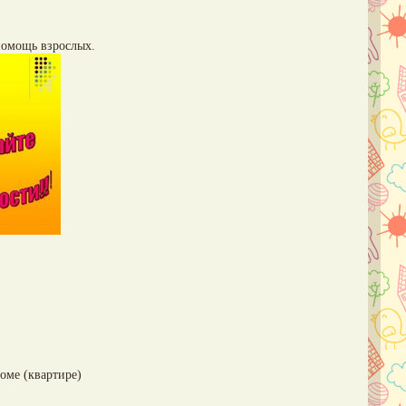
 помощь взрослых.
оме (квартире)