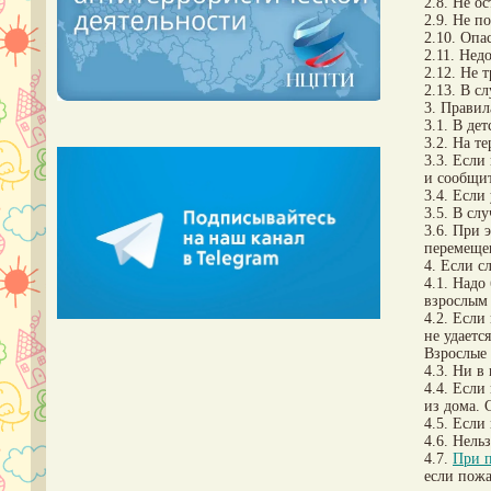
2.8. Не о
2.9. Не п
2.10. Опа
2.11. Нед
2.12. Не 
2.13. В с
3. Правил
3.1. В де
3.2. На т
3.3. Если
и сообщи
3.4. Если
3.5. В сл
3.6. При 
перемещен
4. Если с
4.1. Надо
взрослым 
4.2. Если
не удаетс
Взрослые 
4.3. Ни в
4.4. Если
из дома. 
4.5. Если
4.6. Нель
4.7.
При п
если пожа