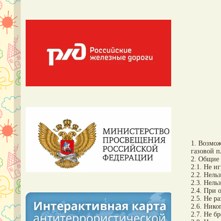
1. Возмож
газовой п
2. Общие 
2.1. Не и
2.2. Нель
2.3. Нель
2.4. При 
2.5. Не р
2.6. Нико
2.7. Не б