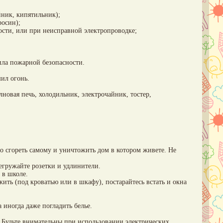
йник, кипятильник);
росин);
сти, или при неисправной электропроводке;
вила пожарной безопасности.
шил огонь.
овая печь, холодильник, электрочайник, тостер,
но сгореть самому и уничтожить дом в котором живете. Не
егружайте розетки и удлинители.
 в школе.
жить (под кроватью или в шкафу), постарайтесь встать и окна
 иногда даже погладить белье.
 Будьте внимательны при использовании электрических