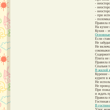
- неостор
- неостор
- неостор
- при исп
- поломка
Правила 
На кухне 
Кухня – э
Основные 
Если став
Не забудь
Не включа
соковыжим
Содержите
Плита не 
Правила п
Спальня 
В жилой 
Курение -
курите в 
Не исполь
Не провод
При пожар
и ждать 
Правила 
Гостиная 
В гостино
Утюг може