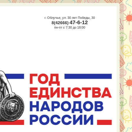
г. Облучье, ул. 30 лет Победы, 30
47-6-12
8(42666)
пн-пт с 7:30 до 18:00