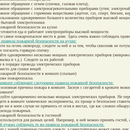
ожное обращение с огнем (спички, газовая плита);
ожное обращение с электронагревательными приборами (утюг, электроча
ожное обращение с горючими веществами (ацетон, газ, спирт, бензин, ке
ользовании одновременно большого количества приборов высокой мощно
 бытовой электротехники.
пожарной безопасности на кухне
готовится еда и работают электроприборы высокой мощности.
то самое пожароопасное место в доме. Здесь очень важно соблюдать пра
правила пожарной безопасности на кухне:
ите на огонь сковороду, следите за ней и за тем, чтобы сквозняк не поту
те погасить горящую спичку.
йте одновременно несколько мощных электрических приборов (микроволн
алка и т.д.). Следите за их работой.
 в порядке провода электрических приборов.
место для сушки вещей.
ожарной безопасности в комнате (спальне)
тоже пожароопасна.
комнате соблюдают следующие правила пожарной безопасности:
 основная причина пожара в комнате. Заснув с сигаретой в кровати мож
комнате!
зуйте одновременно несколько мощных электрических приборов. Не пер
ите в комнате химические эксперименты, их проще и безопаснее ставить
е ни в коем случае не прячьтесь от огня в местах, где вас сложно обнару
прихода пожарных.
пожарной безопасности в гостиной
используется для разных целей. Например, в ней можно принять гостей, а
й нужно соблюдать те же правила пожарной безопасности:
т с нашей помощью гладить одежду, а самостоятельно может сжечь дом.