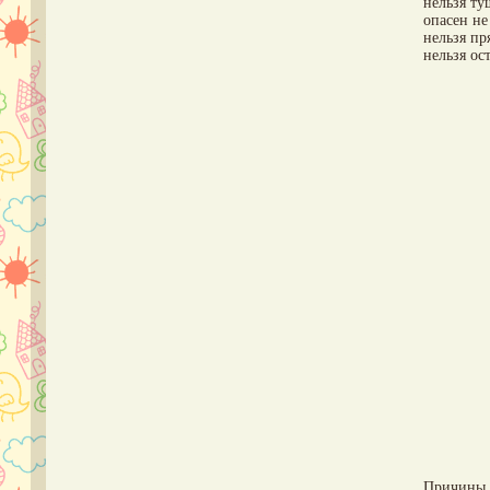
нельзя ту
опасен не
нельзя пр
нельзя ос
Причины 