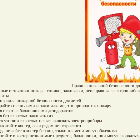
Правила пожарной безопасности дл
ные источники пожара: спички, зажигалки; неисправные электроприборы
литы.
правила пожарной безопасности для детей
грайте со спичками и зажигалками, это приводит к пожару.
зя играть с баллончиками дезодорантов.
зя без взрослых зажигать газ.
отсутствии взрослых нельзя включать электроприборы.
азжигайте костер, если рядом нет взрослого.
гда не лейте в костер бензин, языки пламени могут обжечь вас.
росайте в костер незнакомые предметы, баллончики, они могут взорваться