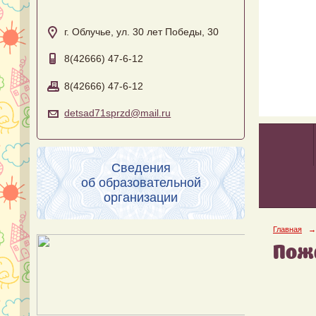
г. Облучье, ул. 30 лет Победы, 30
8(42666) 47-6-12
8(42666) 47-6-12
detsad71sprzd@mail.ru
Сведения
об образовательной
организации
Главная
→
Пож