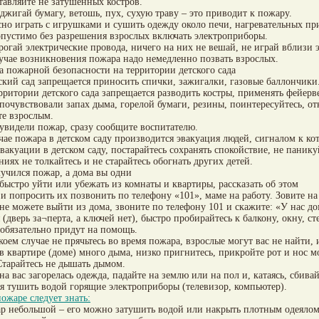
ставляйте не затушенных костров.
оджигай бумагу, ветошь, пух, сухую траву – это приводит к пожару.
сно играть с игрушками и сушить одежду около печи, нагревательных пр
опустимо без разрешения взрослых включать электроприборы.
трогай электрические провода, ничего на них не вешай, не играй вблизи 
лучае возникновения пожара надо немедленно позвать взрослых.
а пожарной безопасности на территории детского сада
тский сад запрещается приносить спички, зажигалки, газовые баллончики
ерритории детского сада запрещается разводить костры, применять фейерв
 почувствовали запах дыма, горелой бумаги, резины, поинтересуйтесь, от
те взрослым.
 увидели пожар, сразу сообщите воспитателю.
учае пожара в детском саду производится эвакуация людей, сигналом к ко
эвакуации в детском саду, постарайтесь сохранять спокойствие, не паник
иях не толкайтесь и не старайтесь обогнать других детей.
лучился пожар, а дома вы одни
 быстро уйти или убежать из комнаты и квартиры, рассказать об этом
и попросить их позвонить по телефону «101», маме на работу. Зовите н
 не можете выйти из дома, звоните по телефону 101 и скажите: «У нас 
я (дверь за¬перта, а ключей нет), быстро пробирайтесь к балкону, окну, 
обязательно придут на помощь.
 коем случае не прячьтесь во время пожара, взрослые могут вас не найти,
 в квартире (доме) много дыма, низко пригнитесь, прикройте рот и нос 
Старайтесь не дышать дымом.
 на вас загорелась одежда, падайте на землю или на пол и, катаясь, сбивай
зя тушить водой горящие электроприборы (телевизор, компьютер).
ожаре следует знать:
р небольшой – его можно затушить водой или накрыть плотным одеялом