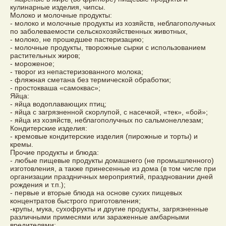
кулинарные изделия, чипсы.
Молоко и молочные продукты:
- молоко и молочные продукты из хозяйств, неблагополучных
по заболеваемости сельскохозяйственных животных,
- молоко, не прошедшее пастеризацию;
- молочные продукты, творожные сырки с использованием
растительных жиров;
- мороженое;
- творог из непастеризованного молока;
- фляжная сметана без термической обработки;
- простокваша «самоквас»;
Яйца:
- яйца водоплавающих птиц;
- яйца с загрязненной скорлупой, с насечкой, «тек», «бой»;
- яйца из хозяйств, неблагополучных по сальмонеллезам;
Кондитерские изделия:
- кремовые кондитерские изделия (пирожные и торты) и
кремы.
Прочие продукты и блюда:
- любые пищевые продукты домашнего (не промышленного)
изготовления, а также принесенные из дома (в том числе при
организации праздничных мероприятий, праздновании дней
рождения и т.п.);
- первые и вторые блюда на основе сухих пищевых
концентратов быстрого приготовления;
-крупы, мука, сухофрукты и другие продукты, загрязненные
различными примесями или зараженные амбарными
вредителями;