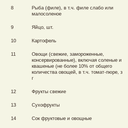
8
Рыба (филе), в т.ч. филе слабо или
малосоленое
9
Яйцо, шт.
10
Картофель
11
Овощи (свежие, замороженные,
консервированные), включая соленые и
квашеные (не более 10% от общего
количества овощей, в т.ч. томат-пюре, зел
г
12
Фрукты свежие
13
Сухофрукты
14
Сок фруктовые и овощные