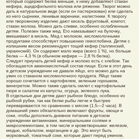
который содержит белка меньше, к нему добавляют стакан
кефира, ацидофильного молока или ряженки. Творог можно
дать в натуральном виде (если он пастеризован) или сделать
из него сырники, ленивые вареники, налистники. К творогу
или творожному изделию дают кисель фруктовый, компот,
стакан молока. Можно дать сливки, особенно ослабленным
детям. Полезен также мед. Его намазывают на булочку,
вмешивают в кисель. Мед с молоком, кисломолочными
продуктами способствует повышению гемоглобина. Детям с
излишним весом рекомендуют тощий кефир (таллинский,
украинский). Он содержит мало жира (всего 1 %), но больше
белка — 4,3 % (в обычном кефире — 2,8 % белка).
Следует приучать детей кефир и молоко есть с хлебом. Так
обогащается аминокислотный состав пищи. Если в этот день
в детском учреждении не давали яйцо, его можно дать на
ужин со стаканом кисломолочного продукта. Яйцо также
хорошо сочетается с картофелем, зеленым горошком,
винегретом. Можно также сделать омлет с картофельным
пюре и салатом из капусты, огурца, зеленого лука.
В отдельные дни детям дают рыбное блюдо, особенно из
рыбной рубки, так как белки рыбы легче и быстрее
перевариваются по сравнению с мясом (1,5—2 часа). В
домашний ужин обязательно включают фрукты, овощи и
соки, чтобы дополнить дневное питание в детском
учреждении витаминами, минеральными солями и
микроэлементами, в том числе и кроветворными: железом,
медью, кобальтом, марганцем и др. Это могут быть
морковный, томатный соки, которые дают перед ужином,