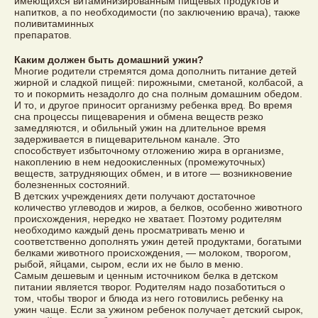
имеющихся витаминизированным пищевых продуктов и
напитков, а по необходимости (по заключению врача), также
поливитаминных
препаратов.
Каким должен быть домашний ужин?
Многие родители стремятся дома дополнить питание детей
жирной и сладкой пищей: пирожными, сметаной, колбасой, а
то и покормить незадолго до сна полным домашним обедом.
И то, и другое приносит организму ребенка вред. Во время
сна процессы пищеварения и обмена веществ резко
замедляются, и обильный ужин на длительное время
задерживается в пищеварительном канале. Это
способствует избыточному отложению жира в организме,
накоплению в нем недоокисленных (промежуточных)
веществ, затрудняющих обмен, и в итоге — возникновение
болезненных состояний.
В детских учреждениях дети получают достаточное
количество углеводов и жиров, а белков, особенно животного
происхождения, нередко не хватает. Поэтому родителям
необходимо каждый день просматривать меню и
соответственно дополнять ужин детей продуктами, богатыми
белками животного происхождения, — молоком, творогом,
рыбой, яйцами, сыром, если их не было в меню.
Самым дешевым и ценным источником белка в детском
питании является творог. Родителям надо позаботиться о
том, чтобы творог и блюда из него готовились ребенку на
ужин чаще. Если за ужином ребенок получает детский сырок,