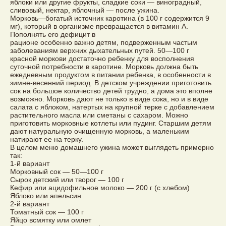
яблоки или другие фрукты, сладкие соки — виноградный,
сливовый, нектар, яблочный — после ужина.
Морковь—богатый источник каротина (в 100 г содержится 9
мг), который в организме превращается в витамин А.
Пополнять его дефицит в
рационе особенно важно детям, подверженным частым
заболеваниям верхних дыхательных путей. 50—100 г
красной моркови достаточно ребенку для восполнения
суточной потребности в каротине. Морковь должна быть
ежедневным продуктом в питании ребенка, в особенности в
зимне-весенний период. В детском учреждении приготовить
сок на большое количество детей трудно, а дома это вполне
возможно. Морковь дают не только в виде сока, но и в виде
салата с яблоком, натертых на крупной терке с добавлением
растительного масла или сметаны с сахаром. Можно
приготовить морковные котлеты или пудинг. Старшим детям
дают натуральную очищенную морковь, а маленьким
натирают ее на терку.
В целом меню домашнего ужина может выглядеть примерно
так:
1-й вариант
Морковный сок — 50—100 г
Сырок детский или творог — 100 г
Кефир или ацидофильное молоко — 200 г (с хлебом)
Яблоко или апельсин
2-й вариант
Томатный сок — 100 г
Яйцо всмятку или омлет