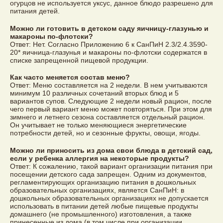
огурцов не используется уксус, данное блюдо разрешено для
питания детей.
Можно ли готовить в детском саду яичницу-глазунью и
макароны по-флотски?
Ответ: Нет. Согласно Приложению 6 к СанПиН 2.3/2.4.3590-
20* яичница-глазунья и макароны по-флотски содержатся в
списке запрещенной пищевой продукции.
Как часто меняется состав меню?
Ответ: Меню составляется на 2 недели. В нем учитываются
минимум 10 различных сочетаний вторых блюд и 5
вариантов супов. Следующие 2 недели новый рацион, после
чего первый вариант меню может повторяться. При этом для
зимнего и летнего сезона составляется отдельный рацион.
Он учитывает не только меняющиеся энергетические
потребности детей, но и сезонные фрукты, овощи, ягоды.
Можно ли приносить из дома свои блюда в детский сад,
если у ребенка аллергия на некоторые продукты?
Ответ: К сожалению, такой вариант организации питания при
посещении детского сада запрещен. Одним из документов,
регламентирующих организацию питания в дошкольных
образовательных организациях, является СанПиН: в
дошкольных образовательных организациях не допускается
использовать в питании детей любые пищевые продукты
домашнего (не промышленного) изготовления, а также
принесенные из дома (в том числе при организации