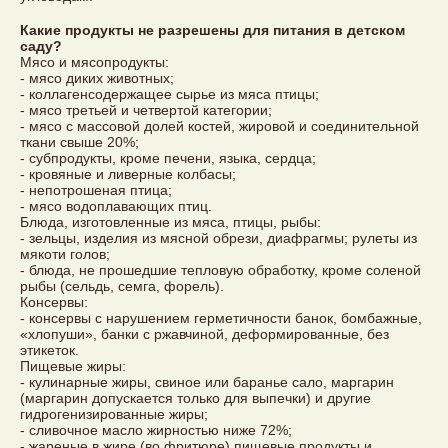
Какие продукты не разрешены для питания в детском
саду?
Мясо и мясопродукты:
- мясо диких животных;
- коллагенсодержащее сырье из мяса птицы;
- мясо третьей и четвертой категории;
- мясо с массовой долей костей, жировой и соединительной
ткани свыше 20%;
- субпродукты, кроме печени, языка, сердца;
- кровяные и ливерные колбасы;
- непотрошеная птица;
- мясо водоплавающих птиц.
Блюда, изготовленные из мяса, птицы, рыбы:
- зельцы, изделия из мясной обрези, диафрагмы; рулеты из
мякоти голов;
- блюда, не прошедшие тепловую обработку, кроме соленой
рыбы (сельдь, семга, форель).
Консервы:
- консервы с нарушением герметичности банок, бомбажные,
«хлопуши», банки с ржавчиной, деформированные, без
этикеток.
Пищевые жиры:
- кулинарные жиры, свиное или баранье сало, маргарин
(маргарин допускается только для выпечки) и другие
гидрогенизированные жиры;
- сливочное масло жирностью ниже 72%;
- жареные в жире (во фритюре) пищевые продукты и