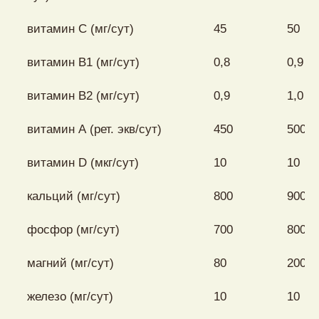
витамин С (мг/сут)
45
50
витамин В1 (мг/сут)
0,8
0,9
витамин В2 (мг/сут)
0,9
1,0
витамин А (рет. экв/сут)
450
500
витамин D (мкг/сут)
10
10
кальций (мг/сут)
800
900
фосфор (мг/сут)
700
800
магний (мг/сут)
80
200
железо (мг/сут)
10
10