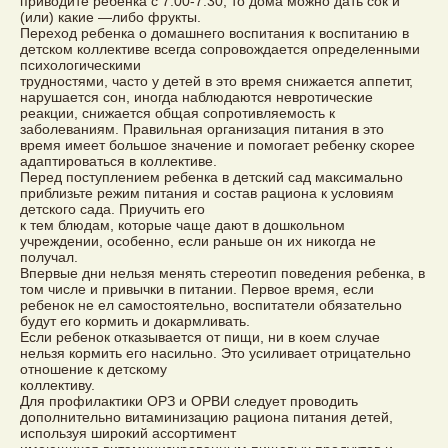
приводите ребенка с 7.00-7.30, то дома можно дать сок и
(или) какие —либо фрукты.
Переход ребенка о домашнего воспитания к воспитанию в
детском коллективе всегда сопровождается определенными
психологическими
трудностями, часто у детей в это время снижается аппетит,
нарушается сон, иногда наблюдаются невротические
реакции, снижается общая сопротивляемость к
заболеваниям. Правильная организация питания в это
время имеет большое значение и помогает ребенку скорее
адаптироваться в коллективе.
Перед поступлением ребенка в детский сад максимально
приблизьте режим питания и состав рациона к условиям
детского сада. Приучить его
к тем блюдам, которые чаще дают в дошкольном
учреждении, особенно, если раньше он их никогда не
получал.
Впервые дни нельзя менять стереотип поведения ребенка, в
том числе и привычки в питании. Первое время, если
ребенок не ел самостоятельно, воспитатели обязательно
будут его кормить и докармливать.
Если ребенок отказывается от пищи, ни в коем случае
нельзя кормить его насильно. Это усиливает отрицательно
отношение к детскому
коллективу.
Для профилактики ОРЗ и ОРВИ следует проводить
дополнительно витаминизацию рациона питания детей,
используя широкий ассортимент