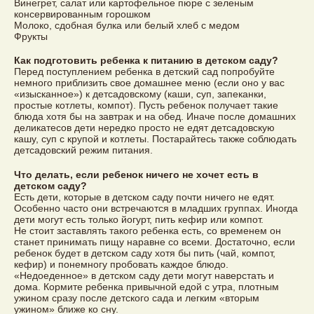
Винегрет, салат или картофельное пюре с зеленым
консервированным горошком
Молоко, сдобная булка или белый хлеб с медом
Фрукты
Как подготовить ребенка к питанию в детском саду?
Перед поступлением ребенка в детский сад попробуйте
немного приблизить свое домашнее меню (если оно у вас
«изысканное») к детсадовскому (каши, суп, запеканки,
простые котлеты, компот). Пусть ребенок получает такие
блюда хотя бы на завтрак и на обед. Иначе после домашних
деликатесов дети нередко просто не едят детсадовскую
кашу, суп с крупой и котлеты. Постарайтесь также соблюдать
детсадовский режим питания.
Что делать, если ребенок ничего не хочет есть в
детском саду?
Есть дети, которые в детском саду почти ничего не едят.
Особенно часто они встречаются в младших группах. Иногда
дети могут есть только йогурт, пить кефир или компот.
Не стоит заставлять такого ребенка есть, со временем он
станет принимать пищу наравне со всеми. Достаточно, если
ребенок будет в детском саду хотя бы пить (чай, компот,
кефир) и понемногу пробовать каждое блюдо.
«Недоеденное» в детском саду дети могут наверстать и
дома. Кормите ребенка привычной едой с утра, плотным
ужином сразу после детского сада и легким «вторым
ужином» ближе ко сну.