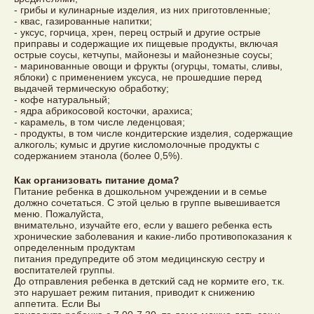
- грибы и кулинарные изделия, из них приготовленные;
- квас, газированные напитки;
- уксус, горчица, хрен, перец острый и другие острые
приправы и содержащие их пищевые продукты, включая
острые соусы, кетчупы, майонезы и майонезные соусы;
- маринованные овощи и фрукты (огурцы, томаты, сливы,
яблоки) с применением уксуса, не прошедшие перед
выдачей термическую обработку;
- кофе натуральный;
- ядра абрикосовой косточки, арахиса;
- карамель, в том числе леденцовая;
- продукты, в том числе кондитерские изделия, содержащие
алкоголь; кумыс и другие кисломолочные продукты с
содержанием этанола (более 0,5%).
Как организовать питание дома?
Питание ребенка в дошкольном учреждении и в семье
должно сочетаться. С этой целью в группе вывешивается
меню. Пожалуйста,
внимательно, изучайте его, если у вашего ребенка есть
хронические заболевания и какие-либо противопоказания к
определенным продуктам
питания предупредите об этом медицинскую сестру и
воспитателей группы.
До отправления ребенка в детский сад не кормите его, т.к.
это нарушает режим питания, приводит к снижению
аппетита. Если Вы