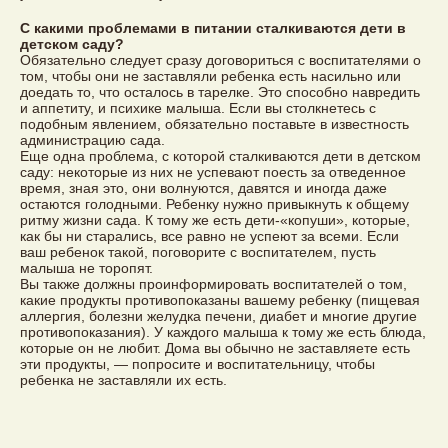
С какими проблемами в питании сталкиваются дети в
детском саду?
Обязательно следует сразу договориться с воспитателями о
том, чтобы они не заставляли ребенка есть насильно или
доедать то, что осталось в тарелке. Это способно навредить
и аппетиту, и психике малыша. Если вы столкнетесь с
подобным явлением, обязательно поставьте в известность
администрацию сада.
Еще одна проблема, с которой сталкиваются дети в детском
саду: некоторые из них не успевают поесть за отведенное
время, зная это, они волнуются, давятся и иногда даже
остаются голодными. Ребенку нужно привыкнуть к общему
ритму жизни сада. К тому же есть дети-«копуши», которые,
как бы ни старались, все равно не успеют за всеми. Если
ваш ребенок такой, поговорите с воспитателем, пусть
малыша не торопят.
Вы также должны проинформировать воспитателей о том,
какие продукты противопоказаны вашему ребенку (пищевая
аллергия, болезни желудка печени, диабет и многие другие
противопоказания). У каждого малыша к тому же есть блюда,
которые он не любит. Дома вы обычно не заставляете есть
эти продукты, — попросите и воспитательницу, чтобы
ребенка не заставляли их есть.